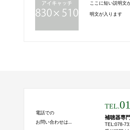
ここに短い説明文
明文が入ります
01
TEL.
電話での
補聴器専
お問い合わせは...
TEL:078-73