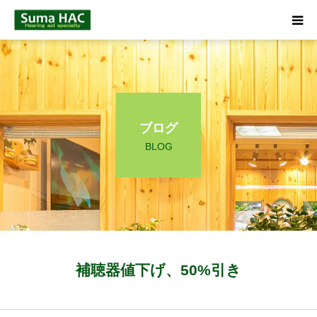
HOME
聞こえでお悩みの方へ
ブログ
補聴器について
BLOG
店舗のご案内
ブログ
☎ 0120-09-4133
補聴器値下げ、50%引き