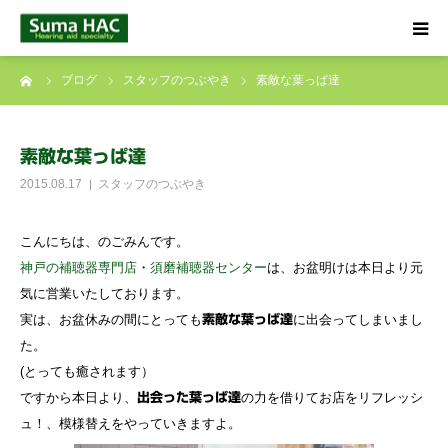
ーム
ブログ
スタッフのつぶやき
素敵な葉っぱ達
HOME
聞こえでお悩みの方へ
素敵な葉っぱ達
2015.08.17
スタッフのつぶやき
補聴器について
こんにちは、のごみんです。
店舗のご案内
神戸の補聴器専門店
・
須磨補聴器センター
は、お盆明けは本日より元
気に営業いたしております。
ブログ
実は、お盆休みの間にとっても
に出会ってしまいまし
素敵な葉っぱ達
た。
(とっても癒されます）
☎ 0120-09-4133
ですから本日より、
の力を借りてお店をリフレッシ
出会った葉っぱ達
ュ！、模様替えをやっていきますよ。