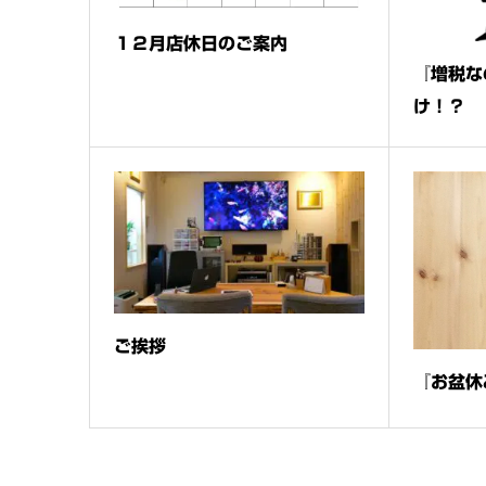
１２月店休日のご案内
『増税な
け！？
ご挨拶
『お盆休