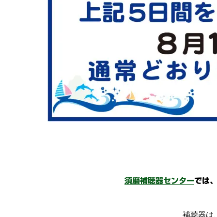
須磨補聴器センター
では
補聴器は