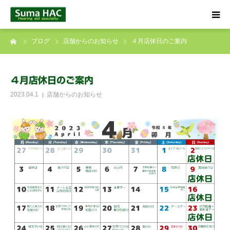
ーム
ブログ
店舗からのお知らせ
４月店休日のご案内
HOME
聞こえでお悩みの方へ
４月店休日のご案内
2023.04.1
店舗からのお知らせ
補聴器について
店舗のご案内
ブログ
☎ 0120-09-4133