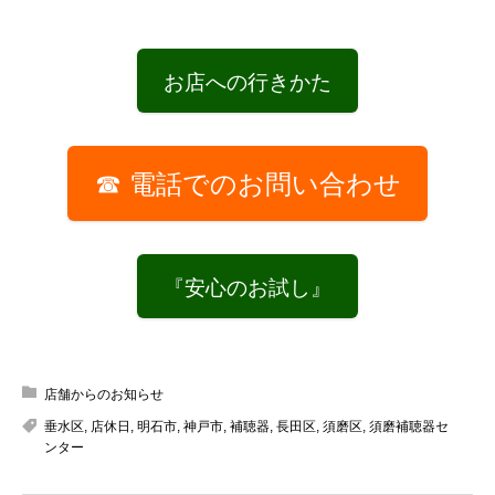
お店への行きかた
☎ 電話でのお問い合わせ
『安心のお試し』
店舗からのお知らせ
垂水区
,
店休日
,
明石市
,
神戸市
,
補聴器
,
長田区
,
須磨区
,
須磨補聴器セ
ンター