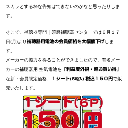
スカッとする粋な告知はできないのかなと思ったりしま
す。
そこで、補聴器専門｜須磨補聴器センターでは６月１７
日(月)より
補聴器用電池の会員価格を大幅値下げ
しま
す。
メーカーの協力を得ることができましたので、有名メー
カーの補聴器用 空気電池を
「利益度外視・超お買い得」
な新・会員限定価格、
１シート
税込１５０円
で販
(６粒入)
売いたします。