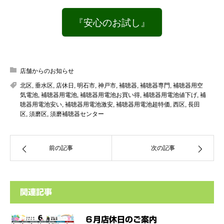
『安心のお試し』
店舗からのお知らせ
北区
,
垂水区
,
店休日
,
明石市
,
神戸市
,
補聴器
,
補聴器専門
,
補聴器用空
気電池
,
補聴器用電池
,
補聴器用電池お買い得
,
補聴器用電池値下げ
,
補
聴器用電池安い
,
補聴器用電池激安
,
補聴器用電池超特価
,
西区
,
長田
区
,
須磨区
,
須磨補聴器センター
前の記事
次の記事
関連記事
６月店休日のご案内