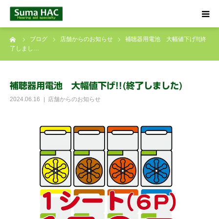
ーム
ブログ
店舗からのお知らせ
補聴器用電池 大幅値下げ!!(終
HOME
了しまし…
聞こえでお悩みの方へ
補聴器用電池 大幅値下げ!!(終了しました)
補聴器について
2024.06.16
店舗からのお知らせ
店舗のご案内
ブログ
☎ 0120-09-4133