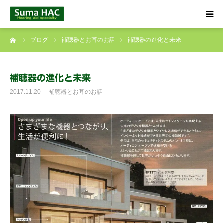
ーム
ブログ
補聴器とお耳のお話
補聴器の進化と未来
HOME
聞こえでお悩みの方へ
補聴器の進化と未来
2017.11.20
補聴器とお耳のお話
補聴器について
店舗のご案内
ブログ
☎ 0120-09-4133