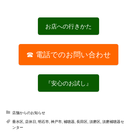
お店への行きかた
☎ 電話でのお問い合わせ
『安心のお試し』
店舗からのお知らせ
垂水区
,
店休日
,
明石市
,
神戸市
,
補聴器
,
長田区
,
須磨区
,
須磨補聴器セ
ンター