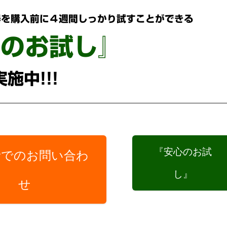
器を購入前に４週間しっかり試すことができる
心のお試し』
実施中!!!
『安心のお試
話でのお問い合わ
し』
せ