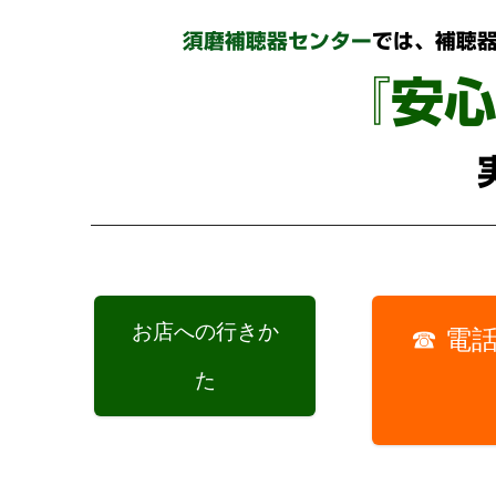
須磨補聴器センター
では、補聴
『安
お店への行きか
☎ 電
た