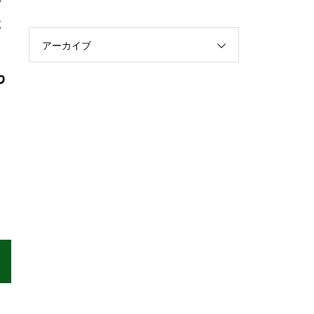
に
アーカイブ
り