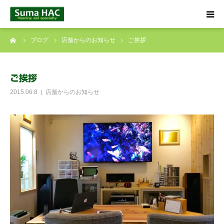
ーム
ブログ
店舗からのお知らせ
ご挨拶
HOME
聞こえでお悩みの方へ
ご挨拶
2015.06.8
店舗からのお知らせ
補聴器について
店舗のご案内
ブログ
☎ 0120-09-4133