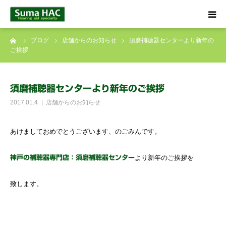
ーム
ブログ
店舗からのお知らせ
須磨補聴器センターより新年の
HOME
ご挨拶
聞こえでお悩みの方へ
須磨補聴器センターより新年のご挨拶
補聴器について
2017.01.4
店舗からのお知らせ
店舗のご案内
あけましておめでとうございます、のごみんです。
ブログ
より新年のご挨拶を
神戸の補聴器専門店：須磨補聴器センター
致します。
☎ 0120-09-4133