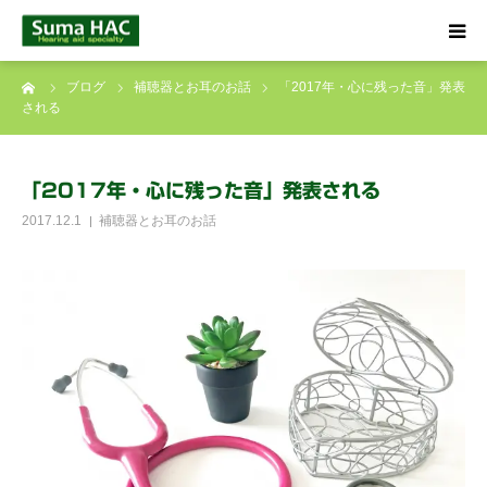
ーム
ブログ
補聴器とお耳のお話
「2017年・心に残った音」発表
HOME
される
聞こえでお悩みの方へ
「2017年・心に残った音」発表される
補聴器について
2017.12.1
補聴器とお耳のお話
店舗のご案内
ブログ
☎ 0120-09-4133