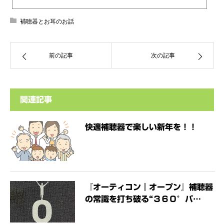
れましたのでご紹介します。 ● 難聴が認知症の原因に！？ ● 自分の聞
こえは大丈夫なのか？早期発見のチェックポイント ● 聴力と脳を守るた
めに！ 今年の７月に権威ある医学誌で、「認知症の最大の要因」と発表
補聴器とお耳のお話
されたのが「聴力」だそうです...
前の記事
次の記事
関連記事
快適補聴器で楽しい新年を！！
『オーティコン｜オープン』補聴器
の常識を打ち破る“３６０°パ…