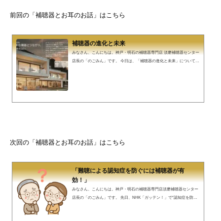
前回の「補聴器とお耳のお話」はこちら
補聴器の進化と未来
みなさん、こんにちは。神戸・明石の補聴器専門店 須磨補聴器センター
店長の「のごみん」です。 今日は、「補聴器の進化と未来」について少
し考えてみました。 年々、補聴器のワイヤレス技術の進化は目覚しく、
調整時の「補聴器と調整用コンピューターのワイヤレス化」、そして中
継器を介して「補聴器とTV」、「補聴器と携帯電話・スマートフォンな
ど」がワイヤレスで繋がり、「補聴器で直接TVの音や電話の声を聞くこ
とができる」などは、各メーカー出来て当たり前のようになってきてい
ます。 最近では、中継器なしで「...
次回の「補聴器とお耳のお話」はこちら
「難聴による認知症を防ぐには補聴器が有
効！」
みなさん、こんにちは。神戸・明石の補聴器専門店須磨補聴器センター
店長の「のごみん」です。 先日、NHK「ガッテン！」で“認知症を防ぐ
カギ！あなたの「聴力」総チェック！”が放送されました。その際、「難
聴と認知症の関係」、「聴力と脳を守るための補聴器の有効性」紹介さ